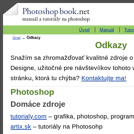
Photoshopbook.net
manuál a tutoriály
Úvod
Manuál
Tutor
→
Odkazy
Úvod
Odkazy
Snažím sa zhromažďovať kvalitné zdroje o
Designe, užitočné pre návštevííkov tohot
stránku, ktorá tu chýba?
Kontaktujte ma!
Photoshop
Domáce zdroje
tutorialy.com
– grafika, photoshop, progra
artix.sk
– tutoriály na Photosohp