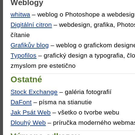
Weblogy
whitwa
– weblog o Photoshope a webdesi
Digitální citron
– webdesign, grafika, Photo
čítanie
Grafikův blog
– weblog o grafickom design
Typofilos
– grafický design a typografia, č
zmyslom pre estetično
Ostatné
Stock Exchange
– galéria fotografií
DaFont
– písma na stianutie
Jak Psát Web
– všetko o tvorbe webu
Dlouhý Web
– príručka moderného webmast